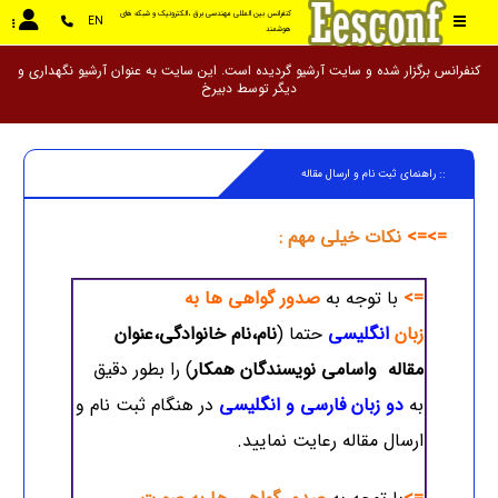
کنفرانس بین المللی مهندسی برق ،الکترونیک و شبکه های 
EN
هوشمند
کنفرانس برگزار شده و سایت آرشیو گردیده است. این سایت به عنوان آرشیو نگهداری و
دیگر
:: راهنمای ثبت نام و ارسال مقاله
=>=>
نکات خیلی مهم :
=>
با توجه به
صدور گواهی ها به
زبان
انگلیسی
حتما (
نام،نام خانوادگی،عنوان
مقاله واسامی نویسندگان همکار
) را بطور دقیق
به
دو زبان فارسی و انگلیسی
در هنگام ثبت نام و
ارسال مقاله رعایت نمایید.