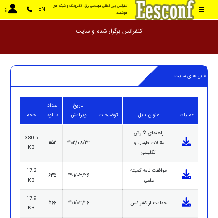
کنفرانس بین المللی مهندسی برق ،الکترونیک و شبکه های 
EN
هوشمند
کنفرانس برگزار شده و س
فایل های سایت
تاریخ
تعداد
عملیات
عنوان فایل
توضیحات
ویرایش
دانلود
حجم
راهنمای نگارش
380.6
مقالات فارسی و
1402/08/23
1152
KB
انگلیسی
موافقت نامه کمیته
17.2
635
1401/03/26
علمی
KB
17.9
حمایت از کنفرانس
1401/03/26
566
KB