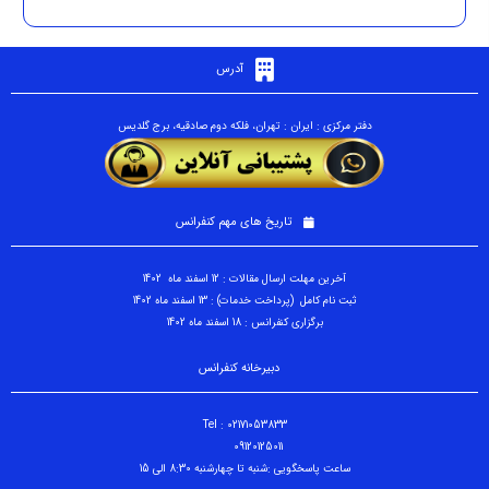
آدرس
دفتر مرکزی : ایران : تهران، فلکه دوم صادقیه، برج گلدیس
تاریخ های مهم کنفرانس
آخرین مهلت ارسال مقالات : 12 اسفند ماه 1402
ثبت نام کامل (پرداخت خدمات) : 13 اسفند ماه 1402
برگزاری کنفرانس : 18 اسفند ماه 1402
دبیرخانه کنفرانس
Tel : 02171053833
09120125011
ساعت پاسخگویی :شنبه تا چهارشنبه 8:30 الی 15