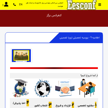
کنفرانس بین المللی مهندسی برق ،الکترونیک و شبکه های 
EN
هوشمند
کنفر
اطلاعیه 9 - بورسیه تحصیلی اروپا تضمینی
از کجا شروع کنیم؟
4
- اخذ پذیرش/
3
2
1
- مشاوره تخصصی
- قرارداد و شروع
- انتخاب کشور،