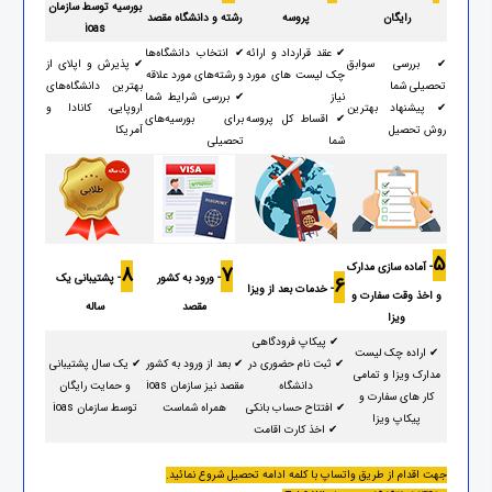
بورسیه توسط سازمان
رایگان
پروسه
رشته و دانشگاه مقصد
ioas
✔ عقد قرارداد و ارائه
✔ انتخاب دانشگاه‌ها
✔ بررسی سوابق
✔ پذیرش و اپلای از
چک لیست های مورد
و رشته‌های مورد علاقه
تحصیلی شما
بهترین دانشگاه‌های
نیاز
✔ بررسی شرایط شما
✔ پیشنهاد بهترین
اروپایی، کانادا و
✔ اقساط کل پروسه
برای بورسیه‌های
روش تحصیل
آمریکا
شما
تحصیلی
5
- آماده سازی مدارک
8
7
- ورود به کشور
- پشتیبانی یک
6
- خدمات بعد از ویزا
و اخذ وقت سفارت و
مقصد
ساله
ویزا
✔ پیکاپ فرودگاهی
✔ اراده چک لیست
✔ ثبت نام حضوری در
✔ بعد از ورود به کشور
✔ یک سال پشتیبانی
مدارک ویزا و تمامی
دانشگاه
مقصد نیز سازمان ioas
و حمایت رایگان
کار های سفارت و
✔ افتتاح حساب بانکی
همراه شماست
توسط سازمان ioas
پیکاپ ویزا
✔ اخذ کارت اقامت
جهت اقدام از طریق واتساپ با کلمه ادامه تحصیل شروع نمائید.