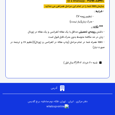
: +989120884460
Tel & Whatsapp
سازمانioas شما را در تمام این مراحل همراهی می نمائید.
- شرایط :
- تنظیم رزومه CV
- مدرک زبان(نیاز نیست)
***
نکات
:
- داشتن
رزومه‌ی تحصیلی
حداقل با یک مقاله کنفرانس و یک مقاله در ژورنال
- زبان در حد مکالمه متوسط بدون مدرک قابل قبول است
- ioas همراه شما در تمام مراحل (چاپ مقاله در کنفرانس و ژورنال)-(تنظیم cv و ترجمه در
صورت نیاز)
شنبه 20 خرداد 1402 (3 سال قبل )
آدرس
دفتر مرکزی : ایران : تهران، فلکه دوم صادقیه، برج گلدیس