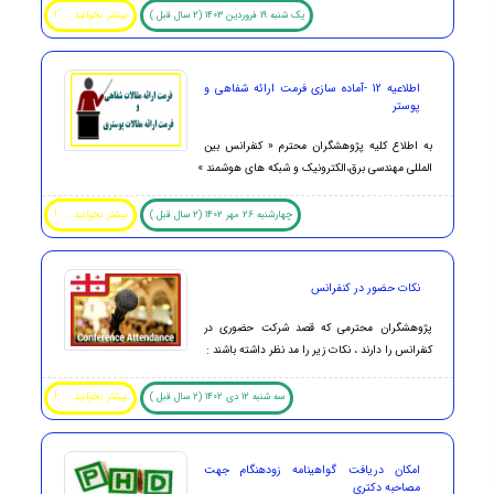
یک شنبه 19 فروردین 1403 (2 سال قبل )
بیشتر بخوانید ... !
اطلاعیه 12 -آماده سازی فرمت ارائه شفاهی و
پوستر
به اطلاع کلیه پژوهشگران محترم « کنفرانس بین
المللی مهندسی برق،الکترونیک و شبکه های هوشمند »
چهارشنبه 26 مهر 1402 (2 سال قبل )
بیشتر بخوانید ... !
نکات حضور در کنفرانس
پژوهشگران محترمی که قصد شرکت حضوری در
کنفرانس را دارند ، نکات زیر را مد نظر داشته باشند :
سه شنبه 12 دی 1402 (2 سال قبل )
بیشتر بخوانید ... !
امکان دریافت گواهینامه زودهنگام جهت
مصاحبه دکتری