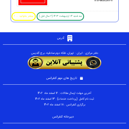
12th-eesconf-ir
سه شنبه 04 اردیبهشت 1403 (2 سال قبل )
بیشتر بخوانید ... !
آدرس
دفتر مرکزی : ایران : تهران، فلکه دوم صادقیه، برج گلدیس
تاریخ های مهم کنفرانس
آخرین مهلت ارسال مقالات : 12 اسفند ماه 1402
ثبت نام کامل (پرداخت خدمات) : 13 اسفند ماه 1402
برگزاری کنفرانس : 18 اسفند ماه 1402
دبیرخانه کنفرانس