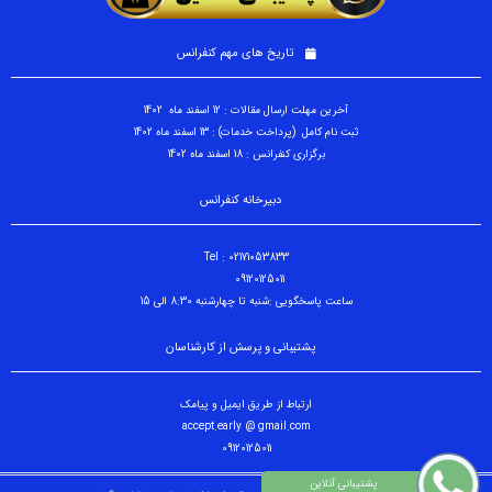
تاریخ های مهم کنفرانس
آخرین مهلت ارسال مقالات : 12 اسفند ماه 1402
ثبت نام کامل (پرداخت خدمات) : 13 اسفند ماه 1402
برگزاری کنفرانس : 18 اسفند ماه 1402
دبیرخانه کنفرانس
Tel : 02171053833
09120125011
ساعت پاسخگویی :شنبه تا چهارشنبه 8:30 الی 15
پشتیبانی و پرسش از کارشناسان
ارتباط از طریق ایمیل و پیامک
accept.early @ gmail.com
09120125011